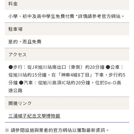
料金
小學、初中及高中學生免費付費 *詳情請參考官方網站。
駐車場
是的，而且免費
アクセス
●步行：從JR旭川站南出口（東側）約20分鐘 ●公車：
從旭川站約15分鐘，在「神樂4城8丁目」下車，步行約5
分鐘 ●汽車：從旭川高須IC站約20分鐘，位於Do-O高
速公路
関連リンク
三浦綾子紀念文學博物館
※ 請參閱設施與業者的官方網站以獲取最新資訊。