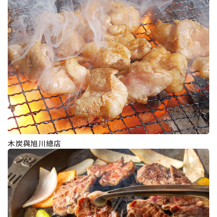
木炭與旭川總店