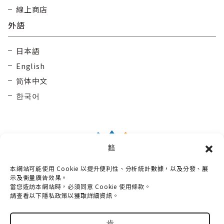
線上商店
外語
日本語
English
简体中文
한국어
䴺
本網站可能使用 Cookie 以提升便利性、分析統計數據，以及分發、展
Taisetsu Kamui Mintara DMO
示及衡量廣告效果。
當您造訪本網站時，必須同意 Cookie 使用條款。
〒070-0030
請查看以下隱私政策以獲取詳細資訊。
北海道旭川市宮下通10丁目3番2號 Maruun Hall 3樓
電話：
0166-73-6968
肯