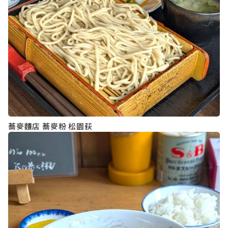
蕎麥麵店 蕎麥粉 松園荻