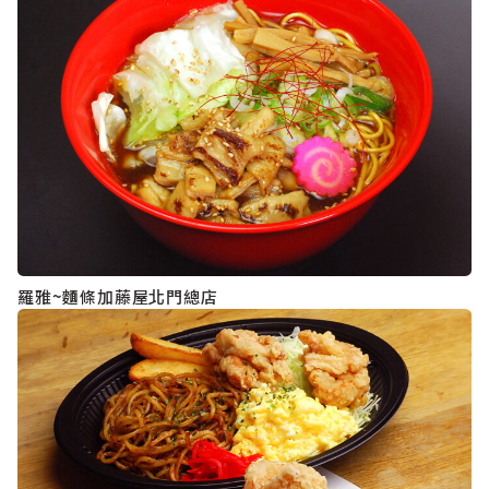
羅雅~麵條加藤屋北門總店