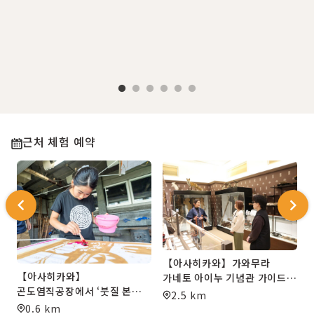
근처 체험 예약
【아사히카와】가와무라
【아사히카와】
가네토 아이누 기념관 가이드
험
곤도염직공장에서 ‘붓질 본염
투어 & 체험 플랜
2.5 km
(하케비키 혼조메)’ 방식의
0.6 km