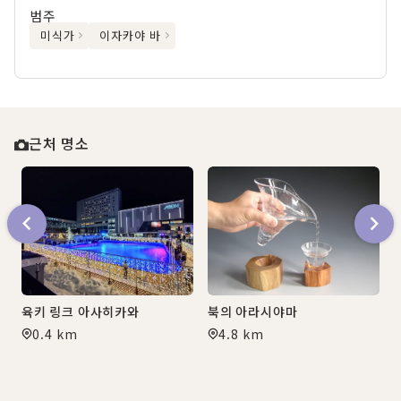
범주
미식가
이자카야 바
근처 명소
북의 아라시야마
육키 링크 아사히카와
4.8 km
0.4 km