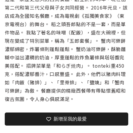
第二代和第三代父母與子女共同經營。 2016年元旦，該
店成為全國知名餐廳，成為電視劇《孤獨美食家》（東
京電視台）的舞台。 稻之頭吾郎點的不是一套，而是單
件物品。 我點了著名的味噌（配飯），盛在大碗裡，但
現在變成了特別菜單，稱為「五郎套餐」。 蟹肉可樂餅
濃郁綿密，炸薯條則蓬鬆蓬鬆。 蟹奶油可樂餅，酥脆麵
糊中溢出濃稠的奶油，厚重蓬鬆的炸魚薯條與塔塔醬完
美搭配。 招牌菜單是「和らぎ焼肉」。 tonteki重450
克，搭配濃郁醬汁，口感豐盛。 此外，他們以豬肉料理
如「肉飯（豬排）」、「里脊排」、「鹽燒」和「蟹肉
可樂餅」為傲。 餐廳提供的精緻西餐帶有帶點懷舊昭和
復古氛圍，令人身心俱感滿足。
新增至我的最愛