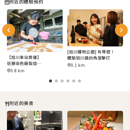
附近的體驗預約
[旭川購物公園] 有導遊！
【旭川車站周邊】
體驗旭川鎮的角落擊打
近藤染色廠製造
0.1 km
「毛筆繪書染」原創風呂敷
0.8 km
附近的美食