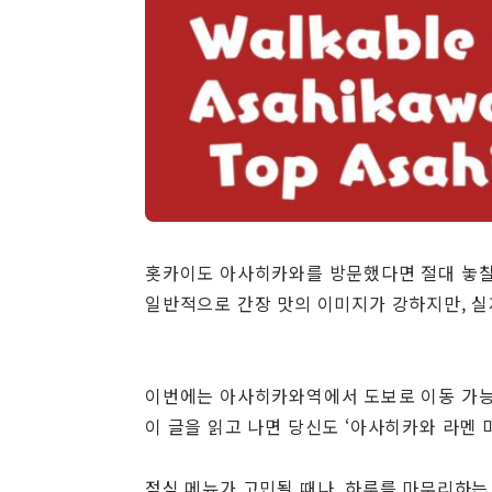
홋카이도 아사히카와를 방문했다면 절대 놓칠
일반적으로 간장 맛의 이미지가 강하지만, 실
이번에는 아사히카와역에서 도보로 이동 가능한
이 글을 읽고 나면 당신도 ‘아사히카와 라멘 
점심 메뉴가 고민될 때나, 하루를 마무리하는