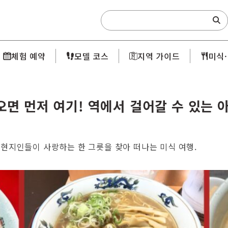
Search:
체험 예약
모델 코스
지역 가이드
미식
 먼저 여기! 역에서 걸어갈 수 있는 
, 현지인들이 사랑하는 한 그릇을 찾아 떠나는 미식 여행.