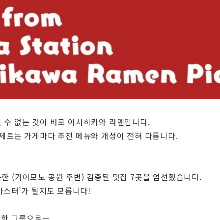
 수 없는 것이 바로 아사히카와 라멘입니다.
제로는 가게마다 추천 메뉴와 개성이 전혀 다릅니다.
 (가이모노 공원 주변) 검증된 맛집 7곳을 엄선했습니다.
마스터’가 될지도 모릅니다!
 한 그릇으로—